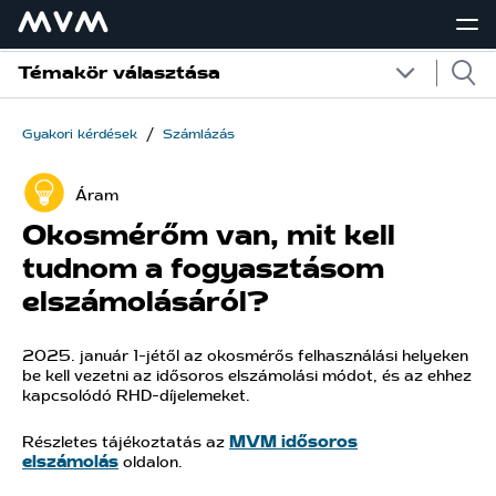
Témakör választása
/
Gyakori kérdések
Számlázás
Áram
Okosmérőm van, mit kell
tudnom a fogyasztásom
elszámolásáról?
2025. január 1-jétől az okosmérős felhasználási helyeken
be kell vezetni az idősoros elszámolási módot, és az ehhez
kapcsolódó RHD-díjelemeket.
Részletes tájékoztatás az
MVM idősoros
elszámolás
oldalon.