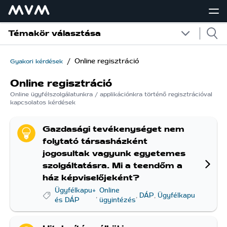
Témakör választása
/
Online regisztráció
Gyakori kérdések
Online regisztráció
Online ügyfélszolgálatunkra / applikációnkra történő regisztrációval
kapcsolatos kérdések
Gazdasági tevékenységet nem
folytató társasházként
jogosultak vagyunk egyetemes
szolgáltatásra. Mi a teendőm a
ház képviselőjeként?
Ügyfélkapu+
Online
,
,
DÁP
,
Ügyfélkapu
és DÁP
ügyintézés