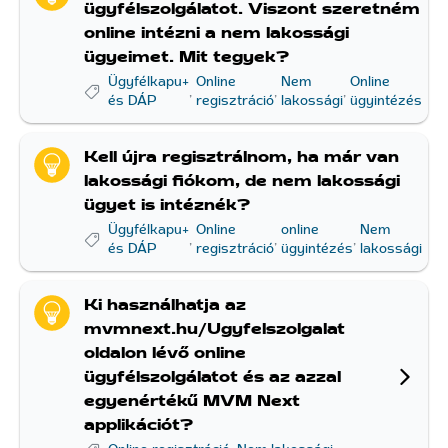
ügyfélszolgálatot. Viszont szeretném
online intézni a nem lakossági
ügyeimet. Mit tegyek?
Ügyfélkapu+
Online
Nem
Online
,
,
,
és DÁP
regisztráció
lakossági
ügyintézés
Kell újra regisztrálnom, ha már van
lakossági fiókom, de nem lakossági
ügyet is intéznék?
Ügyfélkapu+
Online
online
Nem
,
,
,
és DÁP
regisztráció
ügyintézés
lakossági
Ki használhatja az
mvmnext.hu/Ugyfelszolgalat
oldalon lévő online
ügyfélszolgálatot és az azzal
egyenértékű MVM Next
applikációt?