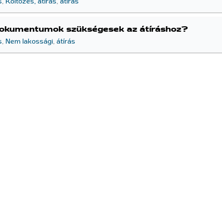
s
,
Költözés, átírás
,
átírás
dokumentumok szükségesek az átíráshoz?
s
,
Nem lakossági
,
átírás