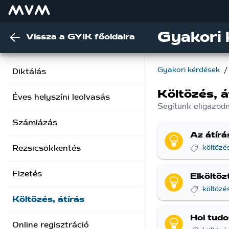
Gyakori 
Vissza a GYIK főoldalra
Gyakori kérdések
/
Diktálás
Költözés, á
Éves helyszíni leolvasás
Segítünk eligazodn
Számlázás
Az átír
Rezsicsökkentés
költözé
Fizetés
Elköltöz
költözé
Költözés, átírás
Hol tud
Online regisztráció