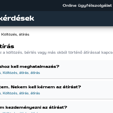
Online ügyfélszolgálat
kérdések
Költözés, átírás
tírás
i a költözés, bérlés vagy más okból történő átírással kapc
áshoz kell meghatalmazás?
s
,
Költözés, átírás
,
átírás
tem. Nekem kell kérnem az átírást?
s
,
Költözés, átírás
,
átírás
om kezdeményezni az átírást?