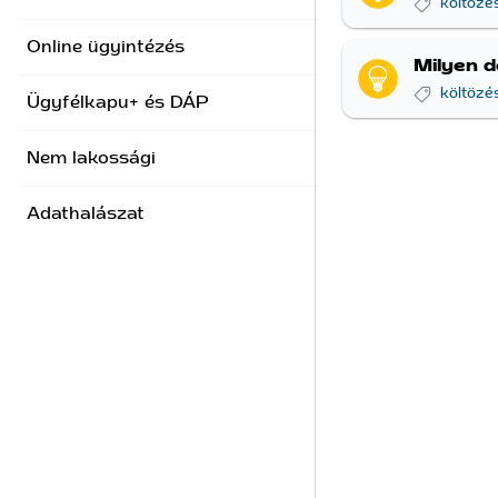
költözé
Online ügyintézés
Milyen 
költözé
Ügyfélkapu+ és DÁP
Nem lakossági
Adathalászat