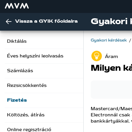
Gyakori 
Vissza a GYIK főoldalra
Gyakori kérdések
/
Diktálás
Éves helyszíni leolvasás
Áram
Milyen k
Számlázás
Rezsicsökkentés
Fizetés
Mastercard/Maest
Electronnál csak
Költözés, átírás
bankkártyákkal, v
Online regisztráció