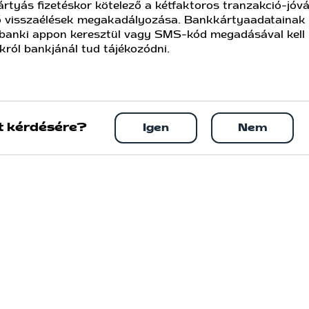
rtyás fizetéskor kötelező a kétfaktoros tranzakció-jóvá
nő visszaélések megakadályozása. Bankkártyaadataina
t banki appon keresztül vagy SMS-kód megadásával kell h
ákról bankjánál tud tájékozódni.
t kérdésére?
Igen
Nem