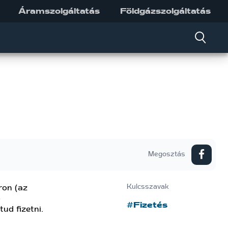
Áramszolgáltatás
Földgázszolgáltatás
Megosztás
ron (az
Kulcsszavak
)
#Fizetés
ud fizetni.