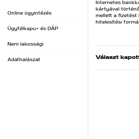
Internetes bankká
kártyával törté
Online ügyintézés
mellett a fizetés
hitelesítési form
Ügyfélkapu+ és DÁP
Nem lakossági
Választ kapot
Adathalászat