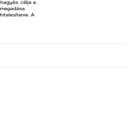
hagyás, célja a
k megadása
itelesítenie. A