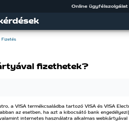
Online ügyfélszolgálat
kérdések
Fizetés
ártyával fizethetek?
ro, a VISA termékcsaládba tartozó VISA és VISA Elect
 abban az esetben, ha azt a kibocsátó bank engedélyezi
alamint internetes használatra alkalmas webkártyával t