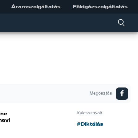
Áramszolgáltatás
Földgázszolgáltatás
Megosztás
ine
Kulcsszavak
havi
#Diktálás