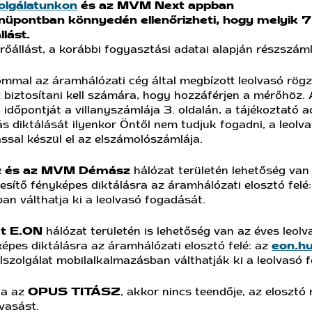
olgálatunkon
és az MVM Next appban
üpontban könnyedén ellenőrizheti, hogy melyik 
lást.
őállást, a korábbi fogyasztási adatai alapján részszámlá
mmal az áramhálózati cég által megbízott leolvasó rögzí
 biztosítani kell számára, hogy hozzáférjen a mérőhöz. 
 időpontját a villanyszámlája 3. oldalán, a tájékoztató 
lás diktálását ilyenkor Öntől nem tudjuk fogadni, a leolva
ással készül el az elszámolószámlája.
 és az MVM Démász
hálózat területén lehetőség van
tesítő fényképes diktálásra az áramhálózati elosztó fel
n válthatja ki a leolvasó fogadását.
ét E.ON
hálózat területén is lehetőség van az éves leolv
képes diktálásra az áramhálózati elosztó felé: az
eon.h
szolgálat mobilalkalmazásban válthatják ki a leolvasó 
ja az
OPUS TITÁSZ
, akkor nincs teendője, az elosztó
lvasást.