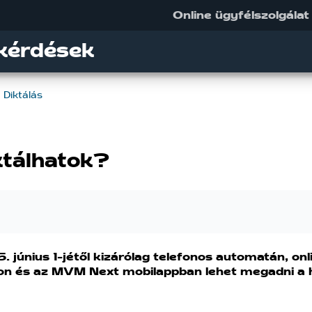
Online ügyfélszolgálat
kérdések
Diktálás
ktálhatok?
 június 1-jétől kizárólag telefonos automatán, onl
ton és az MVM Next mobilappban lehet megadni a 