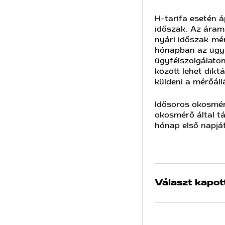
H-tarifa esetén á
időszak. Az áramh
nyári időszak mér
hónapban az ügyfé
ügyfélszolgálaton
között lehet dikt
küldeni a mérőáll
Idősoros okosmér
okosmérő által tá
hónap első napját
Választ kapot