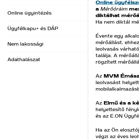
Online ügyfélsz
a
Mérőóráim
men
Online ügyintézés
diktálhat mérőál
Ha nem diktál mér
Ügyfélkapu+ és DÁP
Évente egy alkalo
mérőállást, ehhez
Nem lakossági
leolvasás várható
találja. A mérőál
Adathalászat
rögzített mérőáll
Az
MVM Émász
leolvasást helyet
mobilalkalmazásba
Az
Elmű és a k
helyettesítő fény
és az E.ON Ügyfél
Ha az Ön elosztó
végzi az éves leo