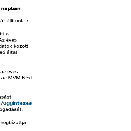
7 napban
t állítunk ki.
ti a
Az éves
adatok között
só által
 az éves
é: az MVM Next
asást
u/ugyintezes
fogadását.
 megbízottja