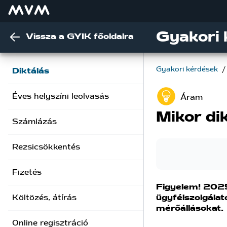
Gyakori 
Vissza a GYIK főoldalra
Gyakori kérdések
/
Diktálás
Éves helyszíni leolvasás
Áram
Mikor di
Számlázás
Rezsicsökkentés
Fizetés
Figyelem! 2025.
ügyfélszolgála
Költözés, átírás
mérőállásokat.
Online regisztráció