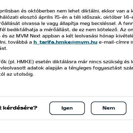
prilisban és októberben nem lehet diktálni, ekkor van a k
álózati elosztó április 15-én a téli időszak, október 14-
őállását olvassa le vagy állapítja meg becsléssel. A fe
l bediktálhatja a mérőállást, de ez nem kötelező. Az on
 és az MVM Next appban a két leolvasási hónap kivételév
álni, továbbá a
h_tarifa.hmke@mvm.hu
e-mail-címre i
ást.
ők (pl. HMKE) esetén diktálásra már nincs szükség és l
vleolvasott adatok alapján a tényleges fogyasztást szá
ól az utolsóig.
t kérdésére?
Igen
Nem