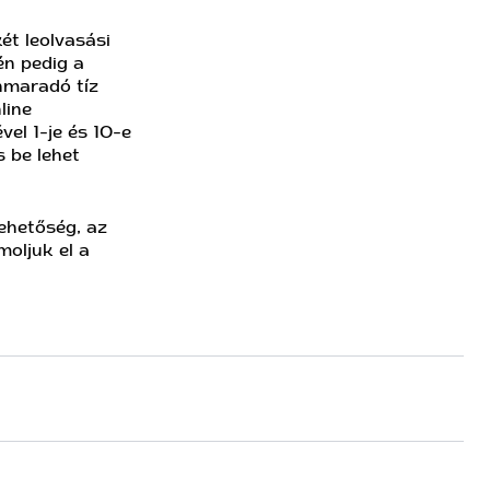
ét leolvasási
én pedig a
nnmaradó tíz
line
el 1-je és 10-e
s be lehet
ehetőség, az
moljuk el a