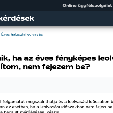
Online ügyfélszolgálat
kérdések
Éves helyszíni leolvasás
nik, ha az éves fényképes leo
ítom, nem fejezem be?
i folyamatot megszakíthatja és a leolvasási időszakon b
an az esetben, ha a leolvasási időszakban nem fejezi be 
a becsült mérőállással készül.