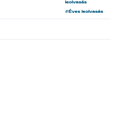
leolvasás
#Éves leolvasás