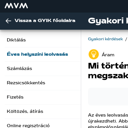
Gyakori 
Vissza a GYIK főoldalra
Gyakori kérdések
/
Diktálás
Éves helyszíni leolvasás
Áram
Mi törté
Számlázás
megszak
Rezsicsökkentés
Fizetés
Költözés, átírás
Az éves leolvasás
újrakezdheti. Abb
Online regisztráció
elszámolószámláj