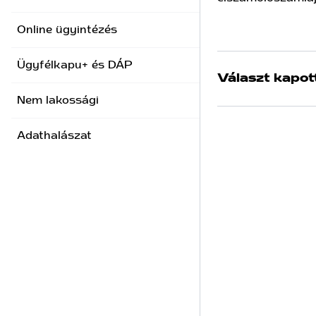
Online ügyintézés
Ügyfélkapu+ és DÁP
Választ kapot
Nem lakossági
Adathalászat