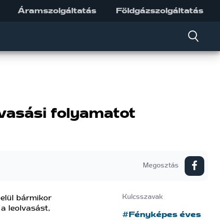
Áramszolgáltatás
Földgázszolgáltatás
lvasási folyamatot
Megosztás
elül bármikor
Kulcsszavak
a leolvasást,
#Fényképes éves