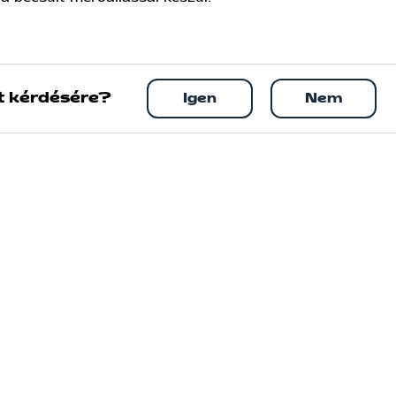
t kérdésére?
Igen
Nem