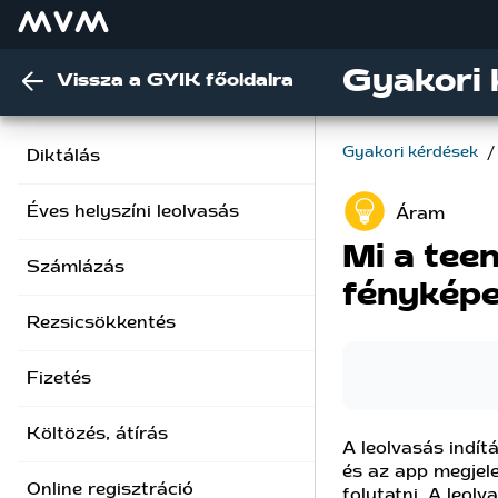
Gyakori 
Vissza a GYIK főoldalra
Gyakori kérdések
/
Diktálás
Éves helyszíni leolvasás
Áram
Mi a tee
Számlázás
fényképe
Rezsicsökkentés
Fizetés
Költözés, átírás
A leolvasás indít
és az app megjele
Online regisztráció
folytatni. A leol