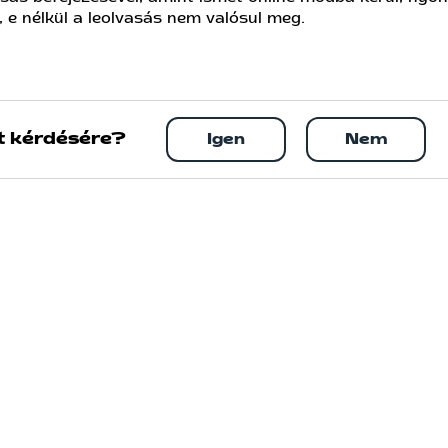
 e nélkül a leolvasás nem valósul meg.
t kérdésére?
Igen
Nem