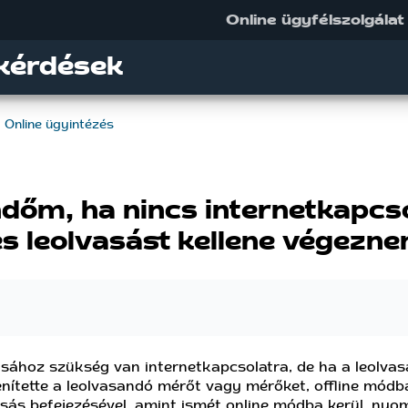
Online ügyfélszolgálat
kérdések
Online ügyintézés
ndőm, ha nincs internetkapcso
s leolvasást kellene végezn
ásához szükség van internetkapcsolatra, de ha a leolvasá
nítette a leolvasandó mérőt vagy mérőket, offline módba
vasás befejezésével, amint ismét online módba kerül, ny