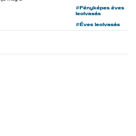
#Fényképes éves
leolvasás
#Éves leolvasás