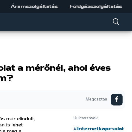
Áramszolgáltatás
Földgázszolgáltatás
lat a mérőnél, ahol éves
em?
Megosztás
s már elindult,
Kulcsszavak
n is lehet
#Internetkapcsolat
omja meg a