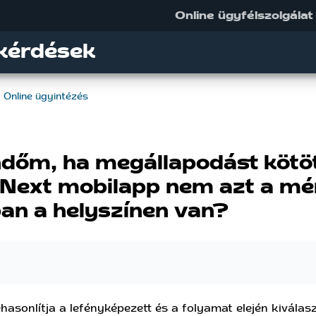
Online ügyfélszolgálat
kérdések
Online ügyintézés
ndőm, ha megállapodást kötöt
ext mobilapp nem azt a mér
an a helyszínen van?
asonlítja a lefényképezett és a folyamat elején kiválas