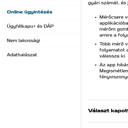
gyári számát, és 
Online ügyintézés
Mérőcsere vo
applikációba
Ügyfélkapu+ és DÁP
mérőm gombra
amire a foly
Nem lakossági
Több mérő va
folyamatot 
Adathalászat
válassza ki.
Az app hibás
Megismétlem
fényviszony
Választ kapot