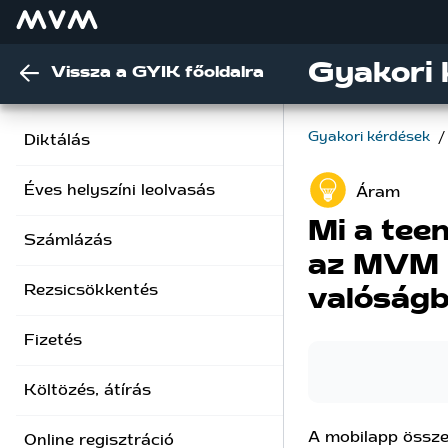
Gyakori 
Vissza a GYIK főoldalra
Gyakori kérdések
/
Diktálás
Éves helyszíni leolvasás
Áram
Mi a tee
Számlázás
az MVM N
Rezsicsökkentés
valóságb
Fizetés
Költözés, átírás
A mobilapp összeh
Online regisztráció