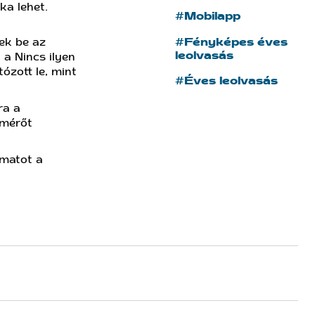
ka lehet.
#Mobilapp
ek be az
#Fényképes éves
leolvasás
 a Nincs ilyen
ózott le, mint
#Éves leolvasás
ra a
 mérőt
amatot a