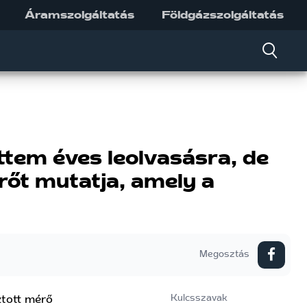
Áramszolgáltatás
Földgázszolgáltatás
tem éves leolvasásra, de
őt mutatja, amely a
Megosztás
ztott mérő
Kulcsszavak