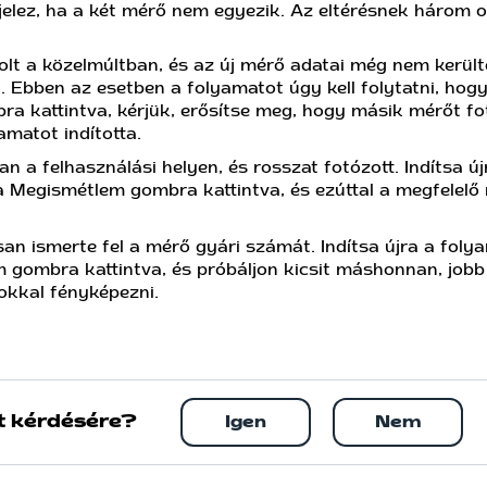
jelez, ha a két mérő nem egyezik. Az eltérésnek három o
lt a közelmúltban, és az új mérő adatai még nem került
. Ebben az esetben a folyamatot úgy kell folytatni, hogy
 kattintva, kérjük, erősítse meg, hogy másik mérőt fot
amatot indította.
n a felhasználási helyen, és rosszat fotózott. Indítsa új
a Megismétlem gombra kattintva, és ezúttal a megfelelő
an ismerte fel a mérő gyári számát. Indítsa újra a foly
 gombra kattintva, és próbáljon kicsit máshonnan, jobb
okkal fényképezni.
t kérdésére?
Igen
Nem