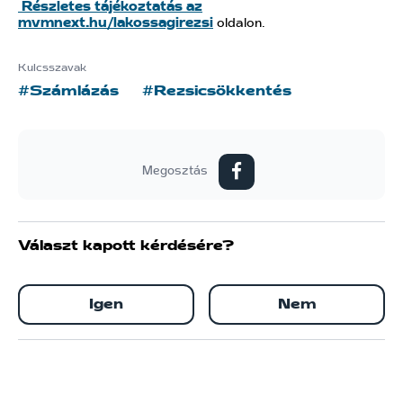
Részletes tájékoztatás az
mvmnext.hu/lakossagirezsi
oldalon.
Kulcsszavak
#Számlázás
#Rezsicsökkentés
Megosztás
Választ kapott kérdésére?
Igen
Nem