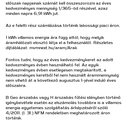
időszak napjainak számát kell összeszorozni az éves
kedvezményes mennyiség 1/365-öd részével, azaz
minden napra 6,91 kWh jut.
Az e feletti rész számlázása történik lakossági piaci áron.
1 kWh villamos energia ára függ attól, hogy melyik
áramhálózati elosztó látja el a felhasználót. Részletes
díjtáblázat: mvmnext.hu/aram/Arak
Fontos tudni, hogy az éves kedvezménykeret az adott
kedvezményes évben használható fel. Az egyik
kedvezményes évben esetlegesen megtakarított, a
kedvezményes keretből fel nem használt árammennyiség
nem vihető át a következő augusztus 1-jével induló éves
időszakra.
B Geo árszabás vagy H árszabás fűtési idényben történő
igénybevétele esetén az elszámolás továbbra is a villamos
energia egyetemes szolgáltatás árképzéséről szóló
4/2011. (I. 31.) NFM rendeletben meghatározott áron
történik.