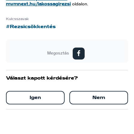
mvmnext.hu/lakossagirezsi
oldalon.
Kulcsszavak
#Rezsicsökkentés
Megosztás
Választ kapott kérdésére?
Igen
Nem