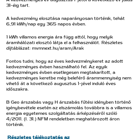
A kedvezményes év augusztus 1-jétől a következő év július
31-éig tart.
A kedvezmény elosztása naparányosan történik, tehát
6,91 kWh/nap egy 365 napos évben.
1 kWh villamos energia ára függ attól, hogy melyik
áramhálózati elosztó látja el a felhasználót. Részletes
díjtáblázat: mvmnext.hu/aram/Arak
Fontos tudni, hogy az éves kedvezménykeret az adott
kedvezményes évben használható fel. Az egyik
kedvezményes évben esetlegesen megtakarított, a
kedvezményes keretbe még beleférő árammennyiség nem
vihető át a következő augusztus 1-jével induló éves
időszakra.
B Geo árszabás vagy H árszabás fűtési idényben történő
igénybevétele esetén az elszámolás továbbra is a villamos
energia egyetemes szolgáltatás árképzéséről szóló
4/2011. (I. 31.) NFM rendeletben meghatározott áron
történik.
Részletes tájékoztatás az