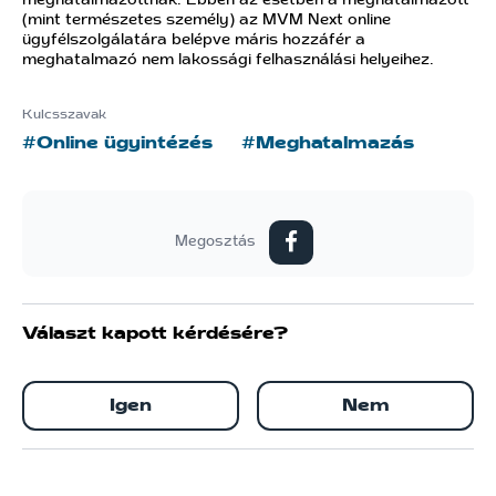
meghatalmazottnak. Ebben az esetben a meghatalmazott
(mint természetes személy) az MVM Next online
ügyfélszolgálatára belépve máris hozzáfér a
meghatalmazó nem lakossági felhasználási helyeihez.
Kulcsszavak
#Online ügyintézés
#Meghatalmazás
Megosztás
Választ kapott kérdésére?
Igen
Nem