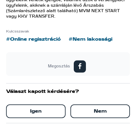
ügyfeleink vehetik igénybe, valamint azok a versenypiaci
ügyfeleink, akiknek a számláján lévő Árszabás
(Számlarészletező alatt található) MVM NEXT START
vagy KKV TRANSFER.
Kulcsszavak
#Online regisztráció
#Nem lakossági
Megosztás
Választ kapott kérdésére?
Igen
Nem