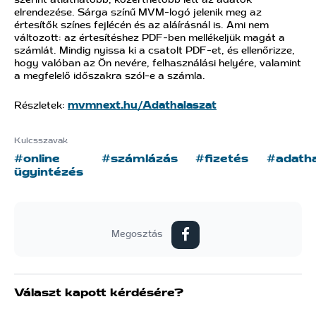
szerint átláthatóbb, közérthetőbb lett az adatok
elrendezése. Sárga színű MVM-logó jelenik meg az
értesítők színes fejlécén és az aláírásnál is. Ami nem
változott: az értesítéshez PDF-ben mellékeljük magát a
számlát. Mindig nyissa ki a csatolt PDF-et, és ellenőrizze,
hogy valóban az Ön nevére, felhasználási helyére, valamint
a megfelelő időszakra szól-e a számla.
Részletek:
mvmnext.hu/Adathalaszat
Kulcsszavak
#online
#számlázás
#fizetés
#adatha
ügyintézés
Megosztás
Választ kapott kérdésére?