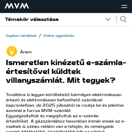
Témakör választása
/
Gyakori kérdések
Online ügyintézés
Áram
Ismeretlen kinézetű e-számla-
értesítővel küldtek
villanyszámlát. Mit tegyek?
Továbbra is legyen körültekintő bármilyen elektronikusan
érkező és elektronikusan befizethető számlával
kapcsolatban, de 2025 júliusától ne csukja be és jelentse
azonnal a furcsa MVM-számlát.
Egységesítettük és megújítottuk az e-számla-
értesítőket. A gázszámlához hasonlóan immár ennek az e-
mailnek is színes reklám van a tetején, és reményeink