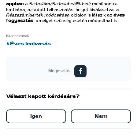
appban
a
Számláim/Számlabeállítások
menüpontra
kattintva, az adott felhasználási helyet kiválasztva, a
Részszámlaérték módosítása
oldalon is látszik az
éves
fogyasztás
, amelyet szükség esetén módosíthat is.
Kulcsszavak
#Éves leolvasás
Megosztás
Választ kapott kérdésére?
Igen
Nem