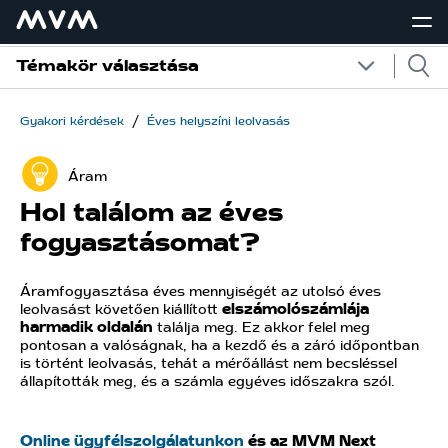
Témakör választása
/
Gyakori kérdések
Éves helyszíni leolvasás
Áram
Hol találom az éves
fogyasztásomat?
Áramfogyasztása éves mennyiségét az utolsó éves
leolvasást követően kiállított
elszámolószámlája
harmadik oldalán
találja meg. Ez akkor felel meg
pontosan a valóságnak, ha a kezdő és a záró időpontban
is történt leolvasás, tehát a mérőállást nem becsléssel
állapították meg, és a számla egyéves időszakra szól.
Online ügyfélszolgálatunkon
és az MVM Next