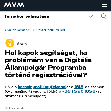
Témakör választása
/
Gyakori kérdések
Ügyfélkapu+ és DÁP
Áram
Hol kapok segítséget, ha
problémám van a Digitális
Állampolgár Programba
történő regisztrációval?
Hívja a
kormányzati ügyfélvonal
at a
1818
-as számon
(0-s menüpont) vagy külföldről a
+36 1 550 1858
-as
számot (0-s menüpont).
Kulcsszavak