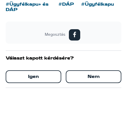
#Ügyfélkapu+ és
#DÁP
#Ügyfélkapu
DÁP
Megosztás
Választ kapott kérdésére?
Igen
Nem