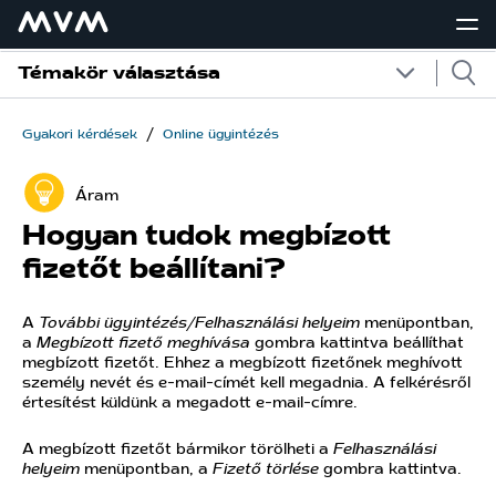
Témakör választása
/
Gyakori kérdések
Online ügyintézés
Áram
Hogyan tudok megbízott
fizetőt beállítani?
A
További ügyintézés/Felhasználási helyeim
menüpontban,
a
Megbízott fizető meghívása
gombra kattintva beállíthat
megbízott fizetőt. Ehhez a megbízott fizetőnek meghívott
személy nevét és e-mail-címét kell megadnia. A felkérésről
értesítést küldünk a megadott e-mail-címre.
A megbízott fizetőt bármikor törölheti a
Felhasználási
helyeim
menüpontban, a
Fizető törlése
gombra kattintva.