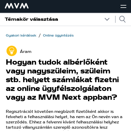
Témakör választása
/
Gyakori kérdések
Online ügyintézés
Áram
Hogyan tudok albérlőként
vagy nagyszüleim, szüleim
stb. helyett számlákat fizetni
az online ügyfélszolgálaton
vagy az MVM Next appban?
Regisztrációt követően megbízott fizetőként akkor is
felveheti a felhasználási helyet, ha nem az Ön nevén van a
szerződés. Ehhez a felvenni kívánt felhasználási helyhez
tartozó villanyszámlán szereplő azonosítókra lesz