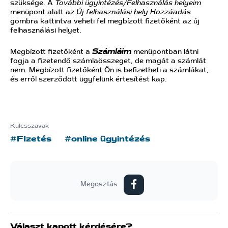
szüksége. A
További ügyintézés/Felhasználás helyeim
menüpont alatt az
Új felhasználási hely Hozzáadás
gombra kattintva veheti fel megbízott fizetőként az új
felhasználási helyet.
Megbízott fizetőként a
Számláim
menüpontban látni
fogja a fizetendő számlaösszeget, de magát a számlát
nem. Megbízott fizetőként Ön is befizetheti a számlákat,
és erről szerződött ügyfelünk értesítést kap.
Kulcsszavak
#FIzetés
#online ügyintézés
Megosztás
Választ kapott kérdésére?