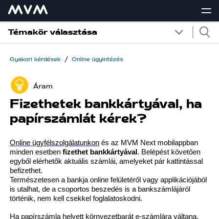
Témakör választása
/
Gyakori kérdések
Online ügyintézés
Áram
Fizethetek bankkártyával, ha
papírszámlát kérek?
Online ügyfélszolgálatunkon
és az MVM Next mobilappban
minden esetben
fizethet bankkártyával
. Belépést követően
egyből elérhetők aktuális számlái, amelyeket pár kattintással
befizethet.
Természetesen a bankja online felületéről vagy applikációjából
is utalhat, de a csoportos beszedés is a bankszámlájáról
történik, nem kell csekkel foglalatoskodni.
Ha papírszámla helyett környezetbarát e-számlára váltana,