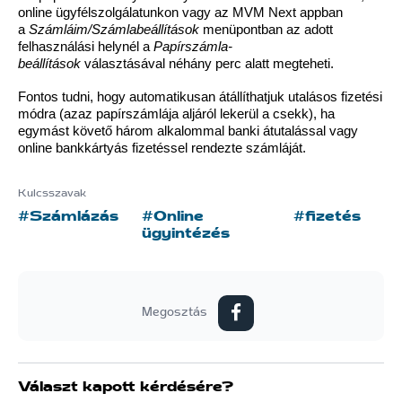
online ügyfélszolgálatunkon vagy az MVM Next appban
a
Számláim/Számlabeállítások
menüpontban az adott
felhasználási helynél a
Papírszámla-
beállítások
választásával néhány perc alatt megteheti.
Fontos tudni, hogy automatikusan átállíthatjuk utalásos fizetési
módra (azaz papírszámlája aljáról lekerül a csekk), ha
egymást követő három alkalommal banki átutalással vagy
online bankkártyás fizetéssel rendezte számláját.
Kulcsszavak
#Számlázás
#Online
#fizetés
ügyintézés
Megosztás
Választ kapott kérdésére?