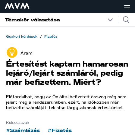
Témakör választása
/
Gyakori kérdések
Fizetés
Áram
Értesítést kaptam hamarosan
lejáró/lejárt számláról, pedig
már befizettem. Miért?
Előfordulhat, hogy az Ön által befizetett összeg még nem
jelent meg a rendszerünkben, ezért, ha időközben már
befizette számláját, tekintse tárgytalannak értesítőnket.
Kulcsszavak
#Számlázás
#Fizetés