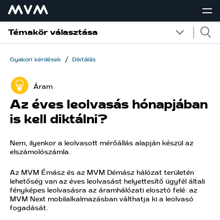
Témakör választása
/
Gyakori kérdések
Diktálás
Áram
Az éves leolvasás hónapjában
is kell diktálni?
Nem, ilyenkor a leolvasott mérőállás alapján készül az
elszámolószámla.
Az MVM Émász és az MVM Démász hálózat területén
lehetőség van az éves leolvasást helyettesítő ügyfél általi
fényképes leolvasásra az áramhálózati elosztó felé: az
MVM Next mobilalkalmazásban válthatja ki a leolvasó
fogadását.