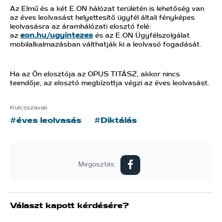
Az Elmű és a két E.ON hálózat területén is lehetőség van
az éves leolvasást helyettesítő ügyfél általi fényképes
leolvasásra az áramhálózati elosztó felé:
az
eon.hu/ugyintezes
és az E.ON Ügyfélszolgálat
mobilalkalmazásban válthatják ki a leolvasó fogadását.
Ha az Ön elosztója az OPUS TITÁSZ, akkor nincs
teendője, az elosztó megbízottja végzi az éves leolvasást.
Kulcsszavak
#éves leolvasás
#Diktálás
Megosztás
Választ kapott kérdésére?