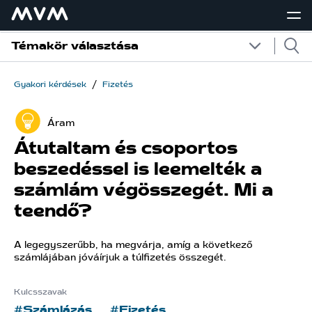
Témakör választása
/
Gyakori kérdések
Fizetés
Áram
Átutaltam és csoportos
beszedéssel is leemelték a
számlám végösszegét. Mi a
teendő?
A legegyszerűbb, ha megvárja, amíg a következő
számlájában jóváírjuk a túlfizetés összegét.
Kulcsszavak
#Számlázás
#Fizetés