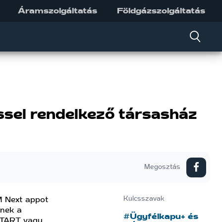
Áramszolgáltatás
Földgázszolgáltatás
ssel rendelkező társasház
Megosztás
M Next appot
Kulcsszavak
knek a
#Ügyfélkapu+ és
START vagy