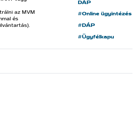
DÁP
trálni az MVM
#Online ügyintézés
mmal és
lvántartás).
#DÁP
#Ügyfélkapu