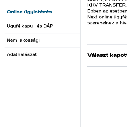
KKV TRANSFER.
Ebben az esetben
Online ügyintézés
Next online ügyf
szerepelnek a hiv
Ügyfélkapu+ és DÁP
Nem lakossági
Adathalászat
Választ kapot