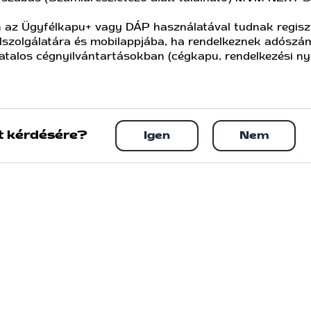
 az Ügyfélkapu+ vagy DÁP használatával tudnak regisz
élszolgálatára és mobilappjába, ha rendelkeznek adószá
atalos cégnyilvántartásokban (cégkapu, rendelkezési nyi
t kérdésére?
Igen
Nem