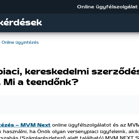
Online ügyfélszolgálat
kérdések
Online ügyintézés
iaci, kereskedelmi szerződé
 Mi a teendőnk?
ntézés – MVM Next
online ügyfélszolgálatot és az MV
 használni, ha Önök olyan versenypiaci ügyfeleink, aki
rszabás (Számlarészletező alatt található) MVM NEXT 