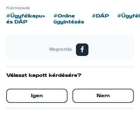
Kulcsszavak
#Ügyfélkapu+
#Online
#DÁP
#Ügyfé
és DÁP
ügyintézés
Megosztás
Választ kapott kérdésére?
Igen
Nem