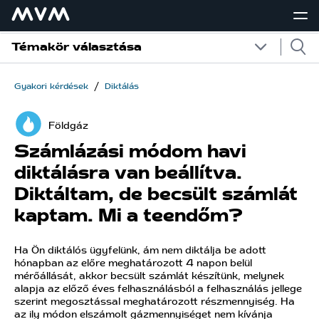
Témakör választása
/
Gyakori kérdések
Diktálás
Földgáz
Számlázási módom havi
diktálásra van beállítva.
Diktáltam, de becsült számlát
kaptam. Mi a teendőm?
Ha Ön diktálós ügyfelünk, ám nem diktálja be adott
hónapban az előre meghatározott 4 napon belül
mérőállását, akkor becsült számlát készítünk, melynek
alapja az előző éves felhasználásból a felhasználás jellege
szerint megosztással meghatározott részmennyiség. Ha
az ily módon elszámolt gázmennyiséget nem kívánja