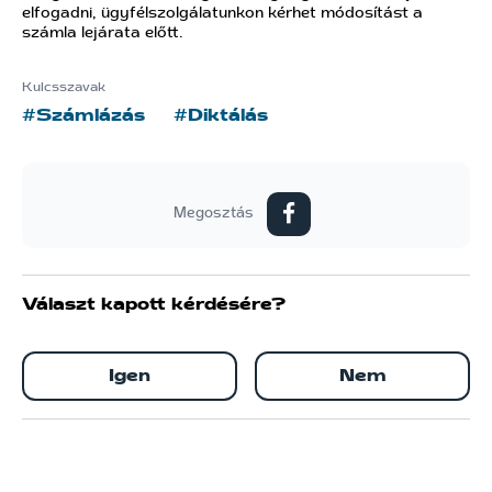
elfogadni, ügyfélszolgálatunkon kérhet módosítást a
számla lejárata előtt.
Kulcsszavak
#Számlázás
#Diktálás
Megosztás
Választ kapott kérdésére?
Igen
Nem