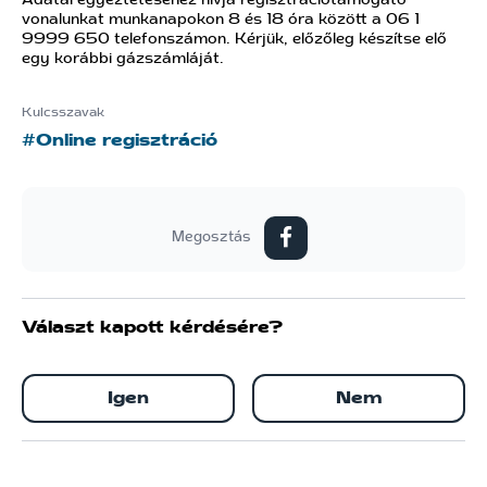
Adatai egyeztetéséhez hívja regisztrációtámogató
vonalunkat munkanapokon 8 és 18 óra között a 06 1
9999 650 telefonszámon. Kérjük, előzőleg készítse elő
egy korábbi gázszámláját.
Kulcsszavak
#Online regisztráció
Megosztás
Választ kapott kérdésére?
Igen
Nem