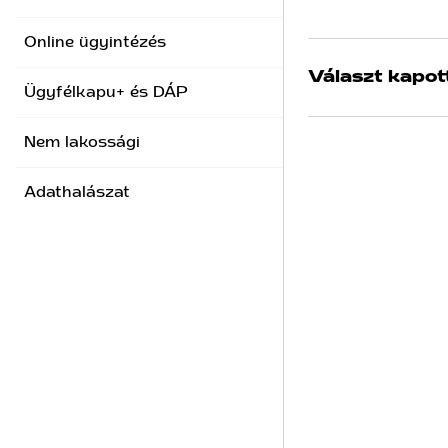
Online ügyintézés
Választ kapot
Ügyfélkapu+ és DÁP
Nem lakossági
Adathalászat