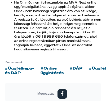
Ha Ön még nem felhasználója az MVM Next online
ügyfélszolgálatának vagy applikációjának, akkor
Önnek nem lakossági regisztrációra van szüksége,
kérjük, a regisztrációs folyamat során ezt válassza.
A regisztrációt követően, az első belépés után a nem
lakossági felhasználási helye, helyei megjelennek a
felületen. Ha nem látja a felhasználási helyeit a
belépés után, kérjük, hívja munkanapokon 8 és 18
óra között a 06 1 9999 650 telefonszámot, ahol
az online regisztrációban jártas munkatársaink
fogadják hívását, egyeztetik Önnel az adatokat,
hogy sikeresen regisztrálhasson.
Kulcsszavak
#Ügyfélkapu+
#Online
#DÁP
#Ügyfé
és DÁP
ügyintézés
Megosztás