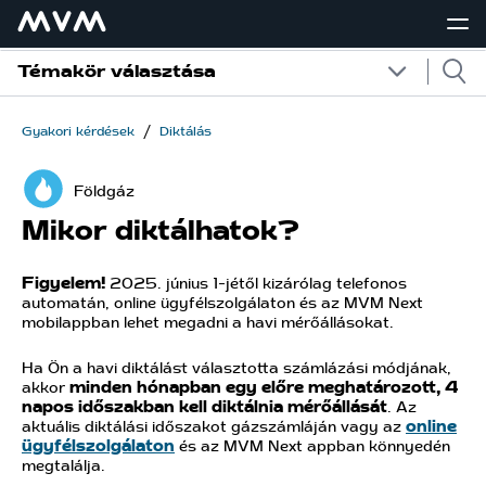
Témakör választása
/
Gyakori kérdések
Diktálás
Földgáz
Mikor diktálhatok?
Figyelem!
2025. június 1-jétől kizárólag telefonos
automatán, online ügyfélszolgálaton és az MVM Next
mobilappban lehet megadni a havi mérőállásokat.
Ha Ön a havi diktálást választotta számlázási módjának,
akkor
minden hónapban egy előre meghatározott, 4
napos időszakban kell diktálnia mérőállását
. Az
aktuális diktálási időszakot gázszámláján vagy az
online
ügyfélszolgálaton
és az MVM Next appban könnyedén
megtalálja.