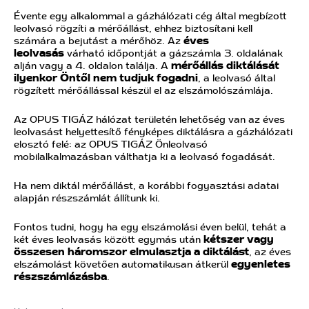
Évente egy alkalommal a gázhálózati cég által megbízott
leolvasó rögzíti a mérőállást, ehhez biztosítani kell
számára a bejutást a mérőhöz. Az
éves
leolvasás
várható időpontját a gázszámla 3. oldalának
alján vagy a 4. oldalon találja. A
mérőállás diktálását
ilyenkor Öntől nem tudjuk fogadni
, a leolvasó által
rögzített mérőállással készül el az elszámolószámlája.
Az OPUS TIGÁZ hálózat területén lehetőség van az éves
leolvasást helyettesítő fényképes diktálásra a gázhálózati
elosztó felé: az OPUS TIGÁZ Önleolvasó
mobilalkalmazásban válthatja ki a leolvasó fogadását.
Ha nem diktál mérőállást, a korábbi fogyasztási adatai
alapján részszámlát állítunk ki.
Fontos tudni, hogy ha egy elszámolási éven belül, tehát a
két éves leolvasás között egymás után
kétszer vagy
összesen háromszor elmulasztja a diktálást
, az éves
elszámolást követően automatikusan átkerül
egyenletes
részszámlázásba
.