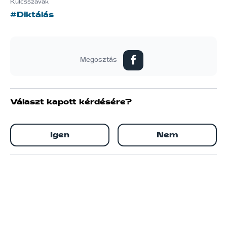
Kulcsszavak
#Diktálás
Megosztás
Választ kapott kérdésére?
Igen
Nem