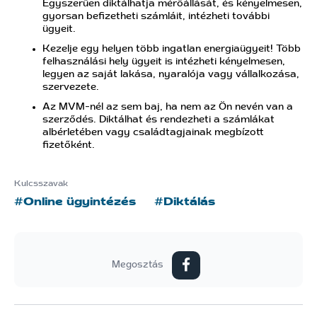
Egyszerűen diktálhatja mérőállását, és kényelmesen,
gyorsan befizetheti számláit, intézheti további
ügyeit.
Kezelje egy helyen több ingatlan energiaügyeit! Több
felhasználási hely ügyeit is intézheti kényelmesen,
legyen az saját lakása, nyaralója vagy vállalkozása,
szervezete.
Az MVM-nél az sem baj, ha nem az Ön nevén van a
szerződés. Diktálhat és rendezheti a számlákat
albérletében vagy családtagjainak megbízott
fizetőként.
Kulcsszavak
#Online ügyintézés
#Diktálás
Megosztás