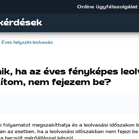
Online ügyfélszolgálat
kérdések
Éves helyszíni leolvasás
nik, ha az éves fényképes leo
ítom, nem fejezem be?
i folyamatot megszakíthatja és a leolvasási időszakon b
an az esetben, ha a leolvasási időszakban nem fejezi be 
a becsült mérőállással készül.