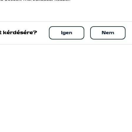
t kérdésére?
Igen
Nem