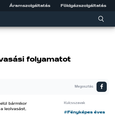
Áramszolgáltatás
Földgázszolgáltatás
lvasási folyamatot
Megosztás
elül bármikor
Kulcsszavak
a leolvasást,
#Fényképes éves