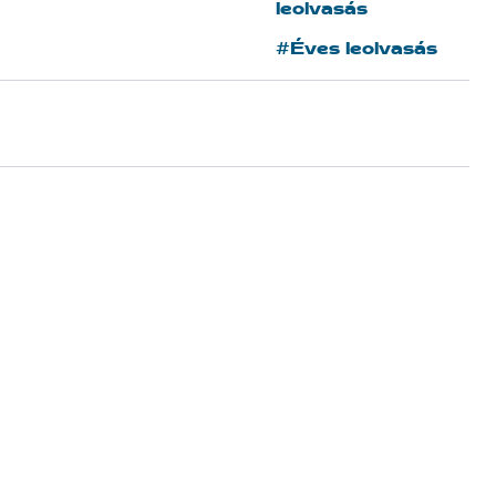
leolvasás
#Éves leolvasás