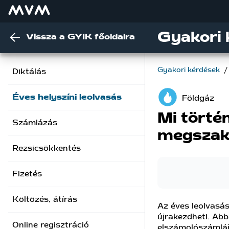
Gyakori 
Vissza a GYIK főoldalra
Gyakori kérdések
/
Diktálás
Éves helyszíni leolvasás
Földgáz
Mi törté
Számlázás
megszak
Rezsicsökkentés
Fizetés
Költözés, átírás
Az éves leolvasás
újrakezdheti. Abb
Online regisztráció
elszámolószámláj