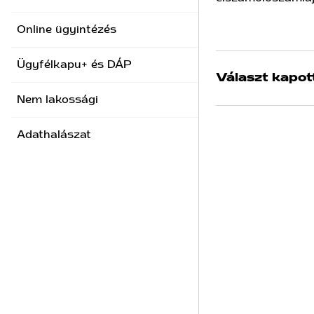
Online ügyintézés
Ügyfélkapu+ és DÁP
Választ kapot
Nem lakossági
Adathalászat