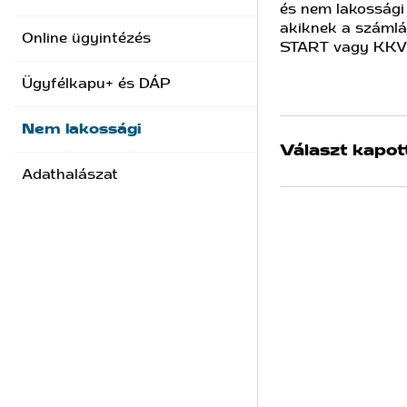
és nem lakossági 
akiknek a számlá
Online ügyintézés
START vagy KK
Ügyfélkapu+ és DÁP
Nem lakossági
Választ kapot
Adathalászat