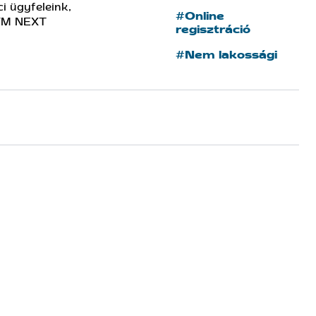
i ügyfeleink,
#Online
MVM NEXT
regisztráció
#Nem lakossági