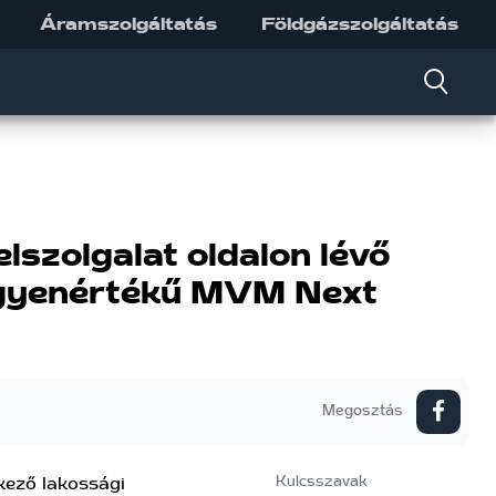
Áramszolgáltatás
Földgázszolgáltatás
szolgalat oldalon lévő
 egyenértékű MVM Next
Megosztás
kező lakossági
Kulcsszavak