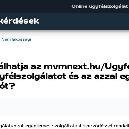
Online ügyfélszolgálat
kérdések
Nem lakossági
álhatja az mvmnext.hu/Ugyfel
gyfélszolgálatot és az azzal
iót?
lgálatunkat egyetemes szolgáltatási szerződéssel rendel