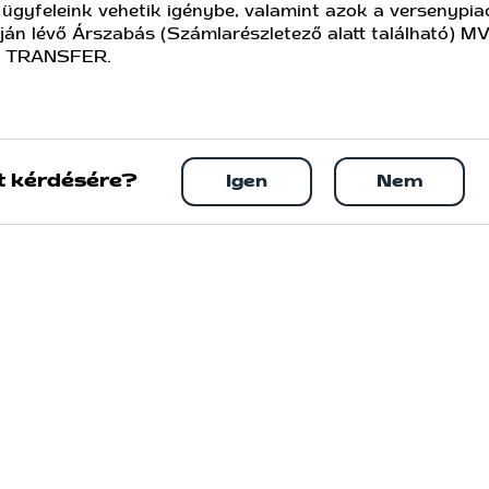
ügyfeleink vehetik igénybe, valamint azok a versenypiac
ján lévő Árszabás (Számlarészletező alatt található) 
V TRANSFER.
t kérdésére?
Igen
Nem