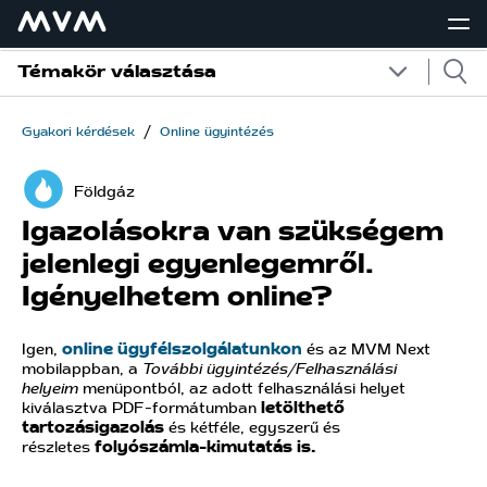
Témakör választása
/
Gyakori kérdések
Online ügyintézés
Földgáz
Igazolásokra van szükségem
jelenlegi egyenlegemről.
Igényelhetem online?
Igen,
online ügyfélszolgálatunkon
és az MVM Next
mobilappban, a
További ügyintézés/Felhasználási
helyeim
menüpontból, az adott felhasználási helyet
kiválasztva PDF-formátumban
letölthető
tartozásigazolás
és kétféle, egyszerű és
részletes
folyószámla-kimutatás is.