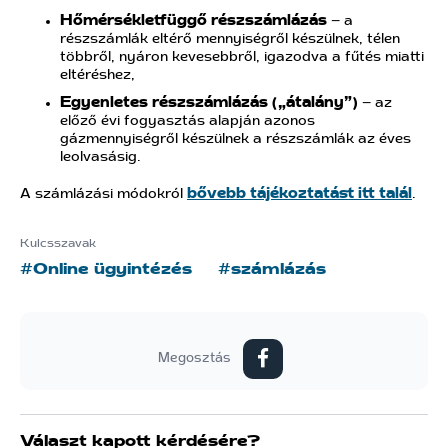
Hőmérsékletfüggő részszámlázás
– a
részszámlák eltérő mennyiségről készülnek, télen
többről, nyáron kevesebbről, igazodva a fűtés miatti
eltéréshez,
Egyenletes részszámlázás („átalány”)
– az
előző évi fogyasztás alapján azonos
gázmennyiségről készülnek a részszámlák az éves
leolvasásig.
A számlázási módokról
bővebb tájékoztatást itt talál
.
Kulcsszavak
#Online ügyintézés
#számlázás
Megosztás
Választ kapott kérdésére?