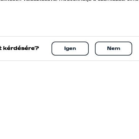
t kérdésére?
Igen
Nem