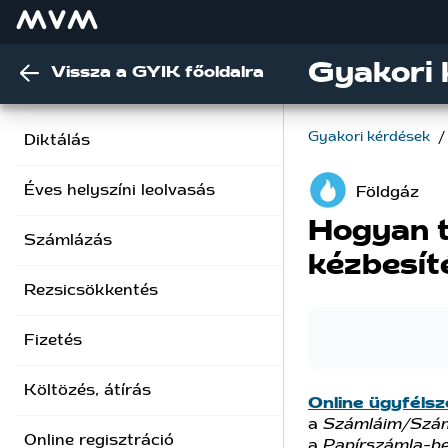
Gyakori 
Vissza a GYIK főoldalra
Gyakori kérdések
/
Diktálás
Éves helyszíni leolvasás
Földgáz
Hogyan t
Számlázás
kézbesít
Rezsicsökkentés
Fizetés
Költözés, átírás
Online ügyfélsz
a
Számláim/Szám
Online regisztráció
a
Papírszámla-be