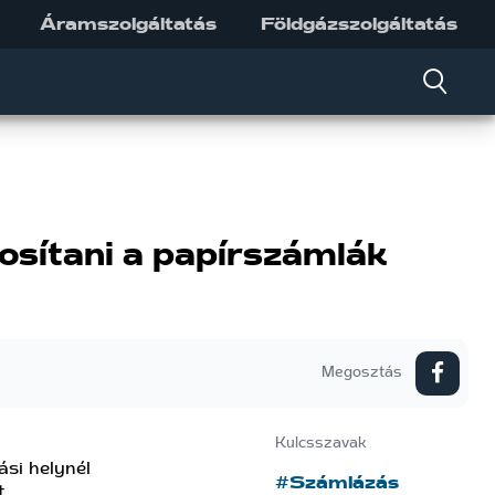
Áramszolgáltatás
Földgázszolgáltatás
sítani a papírszámlák
Megosztás
Kulcsszavak
si helynél
#Számlázás
t.