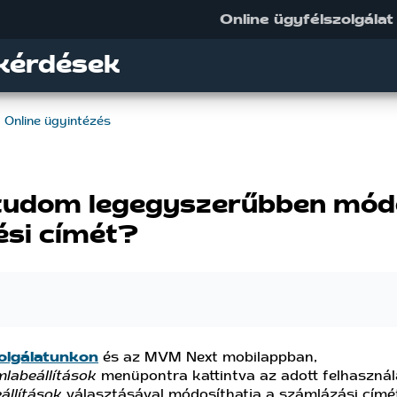
Online ügyfélszolgálat
kérdések
Online ügyintézés
udom legegyszerűbben módo
ési címét?
olgálatunkon
és az MVM Next mobilappban,
labeállítások
menüpontra kattintva az adott felhasználá
állítások
választásával módosíthatja a számlázási címé