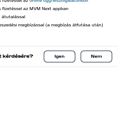
 fizetéssel az
online ügyfélszolgálatunkon
 fizetéssel az MVM Next appban
 átutalással
eszedési megbízással (a megbízás átfutása után)
t kérdésére?
Igen
Nem