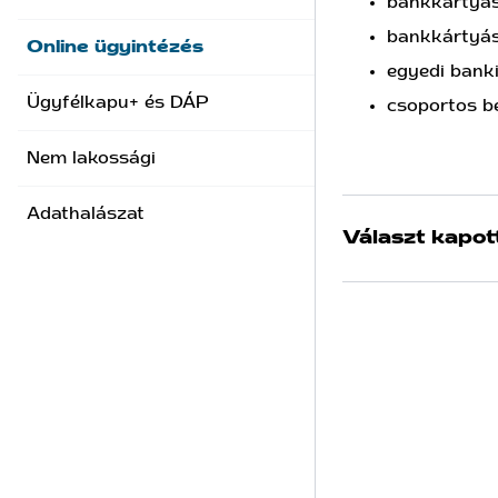
bankkártyás
bankkártyás
Online ügyintézés
egyedi banki
Ügyfélkapu+ és DÁP
csoportos b
Nem lakossági
Adathalászat
Választ kapot