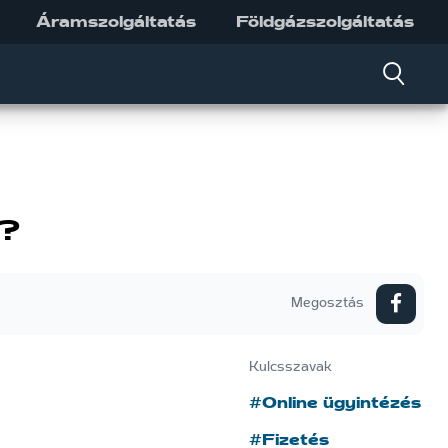
Áramszolgáltatás
Földgázszolgáltatás
t?
Megosztás
Kulcsszavak
#Online ügyintézés
#Fizetés