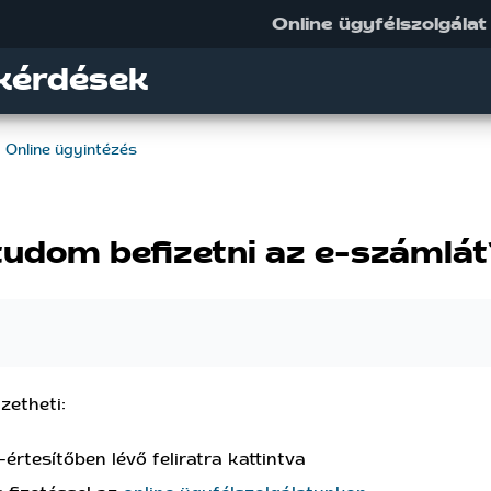
Online ügyfélszolgálat
kérdések
Online ügyintézés
udom befizetni az e-számlá
zetheti:
értesítőben lévő feliratra kattintva