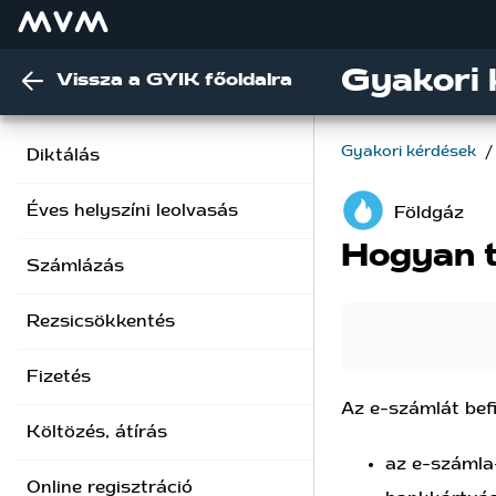
Gyakori 
Vissza a GYIK főoldalra
Gyakori kérdések
/
Diktálás
Éves helyszíni leolvasás
Földgáz
Hogyan t
Számlázás
Rezsicsökkentés
Fizetés
Az e-számlát befi
Költözés, átírás
az e-számla-
Online regisztráció