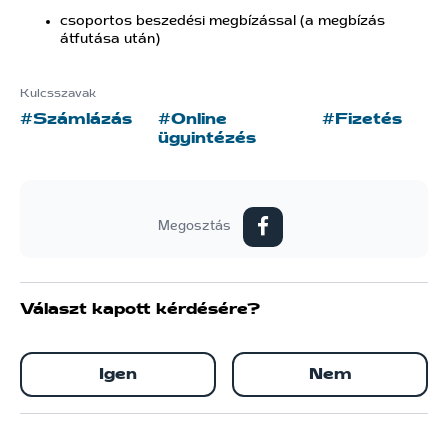
csoportos beszedési megbízással (a megbízás
átfutása után)
Kulcsszavak
#Számlázás
#Online
#Fizetés
ügyintézés
Megosztás
Választ kapott kérdésére?
Igen
Nem