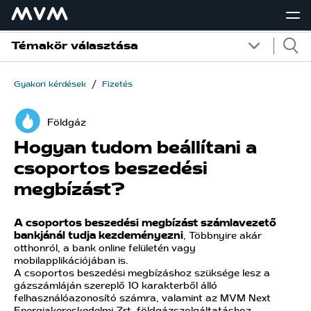
Témakör választása
/
Gyakori kérdések
Fizetés
Földgáz
Hogyan tudom beállítani a
csoportos beszedési
megbízást?
A csoportos beszedési megbízást számlavezető
bankjánál tudja kezdeményezni
, Többnyire akár
otthonról, a bank online felületén vagy
mobilapplikációjában is.
A csoportos beszedési megbízáshoz szüksége lesz a
gázszámláján szereplő 10 karakterből álló
felhasználóazonosító számra, valamint az MVM Next