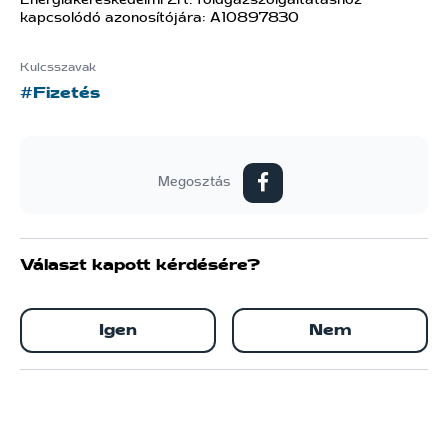
Energiakereskedelmi Zrt. földgázszolgáltatáshoz
kapcsolódó azonosítójára: A10897830
Kulcsszavak
#Fizetés
Megosztás
Választ kapott kérdésére?
Igen
Nem