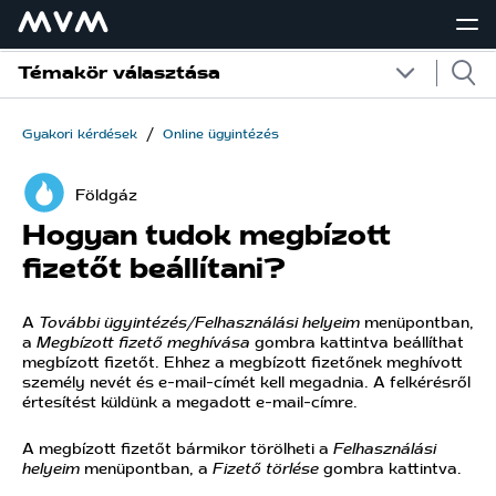
Témakör választása
/
Gyakori kérdések
Online ügyintézés
Földgáz
Hogyan tudok megbízott
fizetőt beállítani?
A
További ügyintézés/Felhasználási helyeim
menüpontban,
a
Megbízott fizető meghívása
gombra kattintva beállíthat
megbízott fizetőt. Ehhez a megbízott fizetőnek meghívott
személy nevét és e-mail-címét kell megadnia. A felkérésről
értesítést küldünk a megadott e-mail-címre.
A megbízott fizetőt bármikor törölheti a
Felhasználási
helyeim
menüpontban, a
Fizető törlése
gombra kattintva.