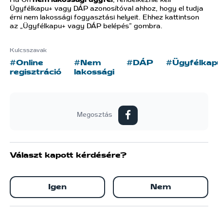
Ha Ön
nem lakossági ügyfél
, rendelkeznie kell
Ügyfélkapu+ vagy DÁP azonosítóval ahhoz, hogy el tudja
érni nem lakossági fogyasztási helyeit. Ehhez kattintson
az „Ügyfélkapu+ vagy DÁP belépés” gombra.
Kulcsszavak
#Online
#Nem
#DÁP
#Ügyfélkap
regisztráció
lakossági
Megosztás
Választ kapott kérdésére?
Igen
Nem