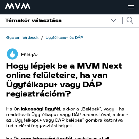
Témakör választása
/
Gyakori kérdések
Ügyfélkapu+ és DÁP
Földgáz
Hogy lépjek be a MVM Next
online felületeire, ha van
Ügyfélkapu+ vagy DÁP
regisztrációm?
Ha Ön
lakossági ügyfél
, akkor a „Belépek”, vagy - ha
rendelkezik Ügyfélkapu+ vagy DÁP azonosítóval, akkor -
az „Ügyfélkapu+ vagy DÁP belépés” gombra kattintva
tudja elérni fogyasztási helyeit.