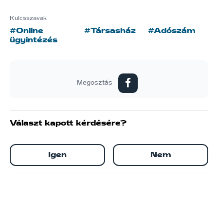
Kulcsszavak
#Online
#Társasház
#Adószám
ügyintézés
Megosztás
Választ kapott kérdésére?
Igen
Nem