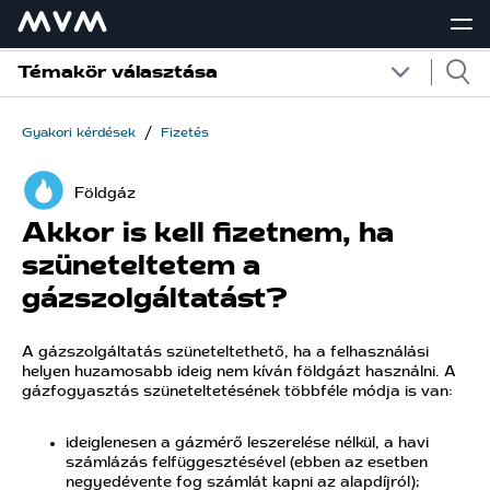
Témakör választása
/
Gyakori kérdések
Fizetés
Földgáz
Akkor is kell fizetnem, ha
szüneteltetem a
gázszolgáltatást?
A gázszolgáltatás szüneteltethető, ha a felhasználási
helyen huzamosabb ideig nem kíván földgázt használni. A
gázfogyasztás szüneteltetésének többféle módja is van:
ideiglenesen a gázmérő leszerelése nélkül, a havi
számlázás felfüggesztésével (ebben az esetben
negyedévente fog számlát kapni az alapdíjról);