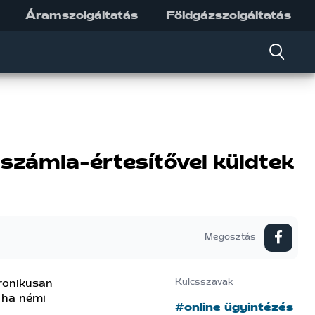
Áramszolgáltatás
Földgázszolgáltatás
-számla-értesítővel küldtek
Megosztás
tronikusan
Kulcsszavak
 ha némi
#online ügyintézés