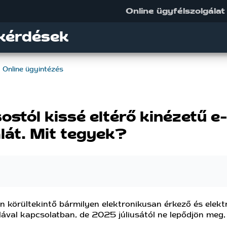
Online ügyfélszolgálat
kérdések
Online ügyintézés
ostól kissé eltérő kinézetű e
át. Mit tegyek?
n körültekintő bármilyen elektronikusan érkező és elek
lával kapcsolatban, de 2025 júliusától ne lepődjön meg,