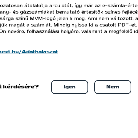
zatosan átalakítja arculatát, így már az e-számla-értes
lany- és gázszámlákat bemutató értesítők színes fejlécé
 sárga színű MVM-logó jelenik meg. Ami nem változott: a
ük magát a számlát. Mindig nyissa ki a csatolt PDF-et, 
n nevére, felhasználási helyére, valamint a megfelelő i
xt.hu/Adathalaszat
t kérdésére?
Igen
Nem