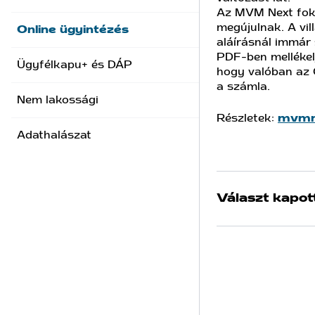
Az MVM Next foko
megújulnak. A vil
Online ügyintézés
aláírásnál immár
PDF-ben mellékelj
Ügyfélkapu+ és DÁP
hogy valóban az Ö
a számla.
Nem lakossági
Részletek:
mvmne
Adathalászat
Választ kapot