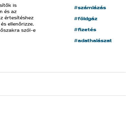
ítők is
#számlázás
n és az
z értesítéshez
#földgáz
és ellenőrizze,
#fizetés
dőszakra szól-e
#adathalászat