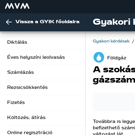
Gyakori 
Vissza a GYIK főoldalra
Gyakori kérdések
/
Diktálás
Éves helyszíni leolvasás
Földgáz
A szokás
Számlázás
gázszáml
Rezsicsökkentés
Fizetés
Költözés, átírás
Továbbra is legye
befizethető szám
Online regisztráció
változást lát.