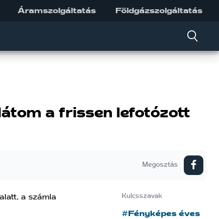
Áramszolgáltatás
Földgázszolgáltatás
átom a frissen lefotózott
Megosztás
latt, a számla
Kulcsszavak
#Fényképes éves