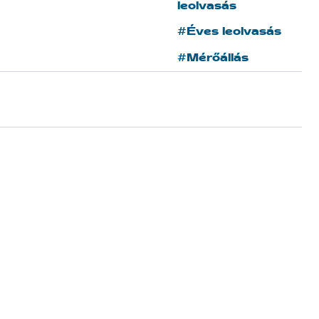
leolvasás
#Éves leolvasás
#Mérőállás