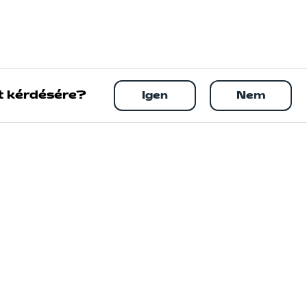
t kérdésére?
Igen
Nem