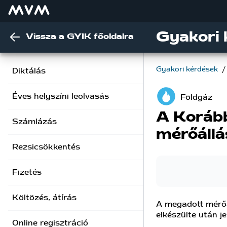
Gyakori 
Vissza a GYIK főoldalra
Gyakori kérdések
/
Diktálás
Éves helyszíni leolvasás
Földgáz
A Korább
Számlázás
mérőáll
Rezsicsökkentés
Fizetés
Költözés, átírás
A megadott mérőá
elkészülte után j
Online regisztráció