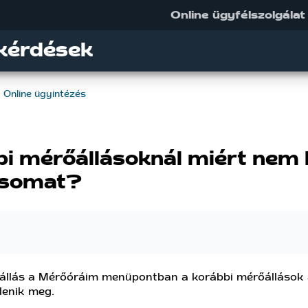
Online ügyfélszolgálat
kérdések
Online ügyintézés
i mérőállásoknál miért nem l
ásomat?
llás a Mérőóráim menüpontban a korábbi mérőállások a
elenik meg.